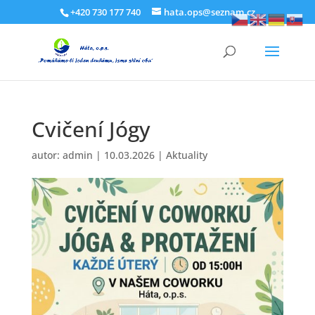
+420 730 177 740
hata.ops@seznam.cz
Cvičení Jógy
autor:
admin
|
10.03.2026
|
Aktuality