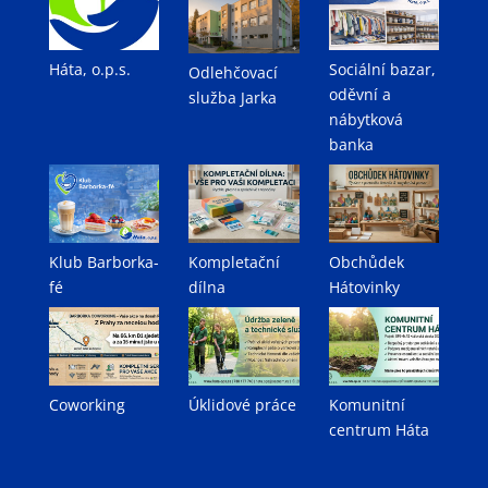
Háta, o.p.s.
Sociální bazar,
Odlehčovací
oděvní a
služba Jarka
nábytková
banka
Klub Barborka-
Kompletační
Obchůdek
fé
dílna
Hátovinky
Coworking
Úklidové práce
Komunitní
centrum Háta